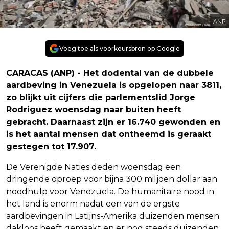
ANP
Voeg toe als voorkeursbron op Google
CARACAS (ANP) - Het dodental van de dubbele
aardbeving in Venezuela is opgelopen naar 3811,
zo blijkt uit cijfers die parlementslid Jorge
Rodriguez woensdag naar buiten heeft
gebracht. Daarnaast zijn er 16.740 gewonden en
is het aantal mensen dat ontheemd is geraakt
gestegen tot 17.907.
De Verenigde Naties deden woensdag een
dringende oproep voor bijna 300 miljoen dollar aan
noodhulp voor Venezuela. De humanitaire nood in
het land is enorm nadat een van de ergste
aardbevingen in Latijns-Amerika duizenden mensen
dakloos heeft gemaakt en er nog steeds duizenden