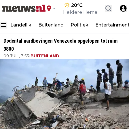
20
°C
Heldere Hemel
Landelijk
Buitenland
Politiek
Entertainmen
Dodental aardbevingen Venezuela opgelopen tot ruim
3800
09 JUL , 3:55
•
BUITENLAND