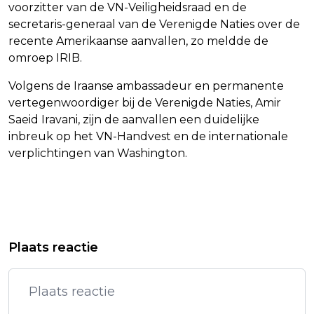
voorzitter van de VN-Veiligheidsraad en de
secretaris-generaal van de Verenigde Naties over de
recente Amerikaanse aanvallen, zo meldde de
omroep IRIB.
Volgens de Iraanse ambassadeur en permanente
vertegenwoordiger bij de Verenigde Naties, Amir
Saeid Iravani, zijn de aanvallen een duidelijke
inbreuk op het VN-Handvest en de internationale
verplichtingen van Washington.
Vorig artikel
Volgend artikel
TRUMP: TROEPEN IN EUROPA
WEST-EUROPA HETER DAN OOIT IN
Plaats reactie
AFHANKELIJK VAN GROENLAND EN
JUNI: 3 GRADEN WARMER DAN
IRAN
GEMIDDELD