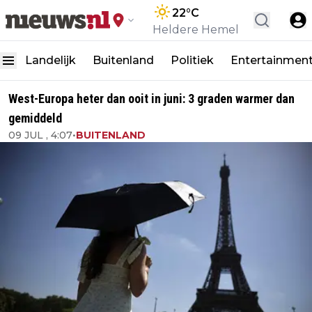
22
°C
Heldere Hemel
Landelijk
Buitenland
Politiek
Entertainmen
West-Europa heter dan ooit in juni: 3 graden warmer dan
gemiddeld
09 JUL , 4:07
•
BUITENLAND