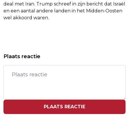
deal met Iran. Trump schreef in zijn bericht dat Israël
en een aantal andere landen in het Midden-Oosten
wel akkoord waren.
Vorig artikel
Volgend artikel
FLINKE PLUSSEN OP WALL STREET NA
TRUMP DENKT DAT DEAL MET IRAN
Plaats reactie
OPMERKINGEN TRUMP OVER
DIT WEEKEND KAN WORDEN
AKKOORD
GETEKEND
PLAATS REACTIE