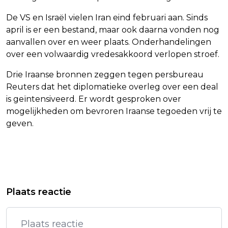
De VS en Israël vielen Iran eind februari aan. Sinds
april is er een bestand, maar ook daarna vonden nog
aanvallen over en weer plaats. Onderhandelingen
over een volwaardig vredesakkoord verlopen stroef.
Drie Iraanse bronnen zeggen tegen persbureau
Reuters dat het diplomatieke overleg over een deal
is geïntensiveerd. Er wordt gesproken over
mogelijkheden om bevroren Iraanse tegoeden vrij te
geven.
Vorig artikel
Volgend artikel
OOK TRIODOS BANK BEPERKT
VOETBALELFTAL HAÏTI HEEFT VAN
Plaats reactie
MOGELIJKHEDEN AFLOSSINGSVRIJE
FIFA WK-TENUE MOETEN AANPASSEN
HYPOTHEKEN