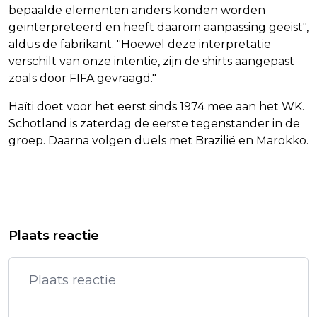
bepaalde elementen anders konden worden
geïnterpreteerd en heeft daarom aanpassing geëist",
aldus de fabrikant. "Hoewel deze interpretatie
verschilt van onze intentie, zijn de shirts aangepast
zoals door FIFA gevraagd."
Haïti doet voor het eerst sinds 1974 mee aan het WK.
Schotland is zaterdag de eerste tegenstander in de
groep. Daarna volgen duels met Brazilië en Marokko.
Vorig artikel
Volgend artikel
IRAN NA AANVALLEN VS: BESTAND
JOOST KLEIN ZEGT POOLSE
Plaats reactie
NU VRIJWEL BETEKENISLOOS
CONCERTEN AF OM PERSOONLIJKE
REDENEN