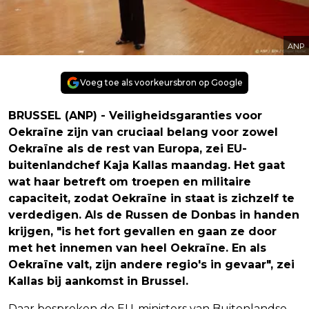
ANP
Voeg toe als voorkeursbron op Google
BRUSSEL (ANP) - Veiligheidsgaranties voor
Oekraïne zijn van cruciaal belang voor zowel
Oekraïne als de rest van Europa, zei EU-
buitenlandchef Kaja Kallas maandag. Het gaat
wat haar betreft om troepen en militaire
capaciteit, zodat Oekraïne in staat is zichzelf te
verdedigen. Als de Russen de Donbas in handen
krijgen, "is het fort gevallen en gaan ze door
met het innemen van heel Oekraïne. En als
Oekraïne valt, zijn andere regio's in gevaar", zei
Kallas bij aankomst in Brussel.
Daar bespreken de EU-ministers van Buitenlandse