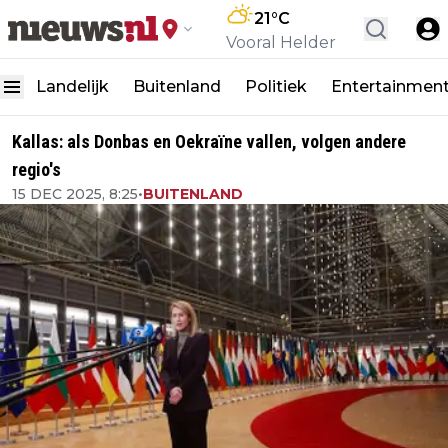
21
°C
Vooral Helder
Landelijk
Buitenland
Politiek
Entertainmen
Kallas: als Donbas en Oekraïne vallen, volgen andere
regio's
15 DEC 2025, 8:25
•
BUITENLAND