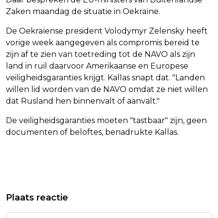
Zaken maandag de situatie in Oekraïne.
De Oekraïense president Volodymyr Zelensky heeft
vorige week aangegeven als compromis bereid te
zijn af te zien van toetreding tot de NAVO als zijn
land in ruil daarvoor Amerikaanse en Europese
veiligheidsgaranties krijgt. Kallas snapt dat. "Landen
willen lid worden van de NAVO omdat ze niet willen
dat Rusland hen binnenvalt of aanvalt."
De veiligheidsgaranties moeten "tastbaar" zijn, geen
documenten of beloftes, benadrukte Kallas.
Vorig artikel
Volgend artikel
VRIJWEL ALLE PATHÉ-BIOSCOPEN
1 OP DE 5 AED’S WERELDWIJD NIET
Plaats reactie
KRIJGEN STATIEGELDMACHINES
KLAAR VOOR GEBRUIK: “EEN