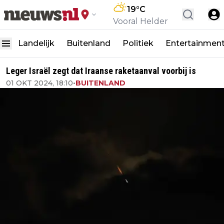
19
°C
Vooral Helder
Landelijk
Buitenland
Politiek
Entertainmen
Leger Israël zegt dat Iraanse raketaanval voorbij is
01 OKT 2024, 18:10
•
BUITENLAND