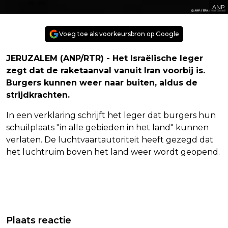
ANP
Voeg toe als voorkeursbron op Google
JERUZALEM (ANP/RTR) - Het Israëlische leger
zegt dat de raketaanval vanuit Iran voorbij is.
Burgers kunnen weer naar buiten, aldus de
strijdkrachten.
In een verklaring schrijft het leger dat burgers hun
schuilplaats "in alle gebieden in het land" kunnen
verlaten. De luchtvaartautoriteit heeft gezegd dat
het luchtruim boven het land weer wordt geopend.
Vorig artikel
Volgend artikel
SCHAATSER WENNEMARS HOOPT TE
VIANEN - GEZOCHT - POGING
Plaats reactie
STARTEN OP KWALIFICATIETOERNOOI