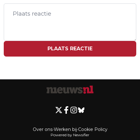
STALKINGZAAK ROND FUNX-DJ
FERNANDO HALMAN
PLAATS REACTIE
Over ons
•
Werken bij
•
Cookie Policy
Powered by Newsifier