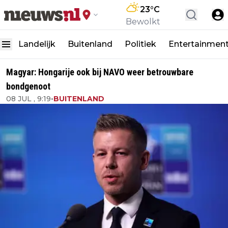
23
°C
Bewolkt
Landelijk
Buitenland
Politiek
Entertainmen
Magyar: Hongarije ook bij NAVO weer betrouwbare
bondgenoot
08 JUL , 9:19
•
BUITENLAND