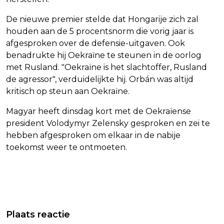
De nieuwe premier stelde dat Hongarije zich zal
houden aan de 5 procentsnorm die vorig jaar is
afgesproken over de defensie-uitgaven. Ook
benadrukte hij Oekraïne te steunen in de oorlog
met Rusland. "Oekraïne is het slachtoffer, Rusland
de agressor", verduidelijkte hij. Orbán was altijd
kritisch op steun aan Oekraïne.
Magyar heeft dinsdag kort met de Oekraïense
president Volodymyr Zelensky gesproken en zei te
hebben afgesproken om elkaar in de nabije
toekomst weer te ontmoeten.
Vorig artikel
Volgend artikel
LICHT LAGERE OPENING AEX, SHELL
RECHTBANK BEHANDELT
Plaats reactie
WINT DOOR STIJGING OLIEPRIJZEN