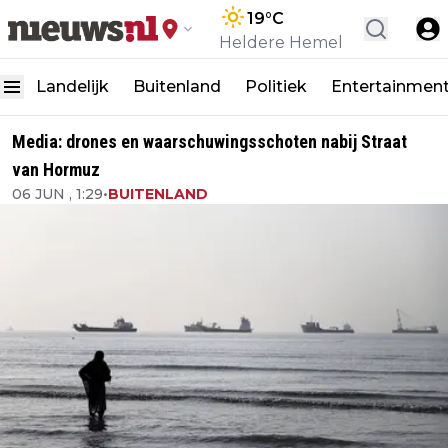
19
°C
Heldere Hemel
Landelijk
Buitenland
Politiek
Entertainmen
Media: drones en waarschuwingsschoten nabij Straat
van Hormuz
06 JUN , 1:29
•
BUITENLAND