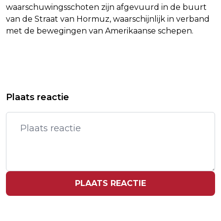
waarschuwingsschoten zijn afgevuurd in de buurt
van de Straat van Hormuz, waarschijnlijk in verband
met de bewegingen van Amerikaanse schepen.
Vorig artikel
Volgend artikel
PALESTIJNSE BABY GEDOOD DOOR
TRUMP: WE VORDEREN HEEL SNEL
Plaats reactie
SCHOTEN ISRAËLISCH LEGER
MET DE OORLOG TEGEN IRAN
PLAATS REACTIE