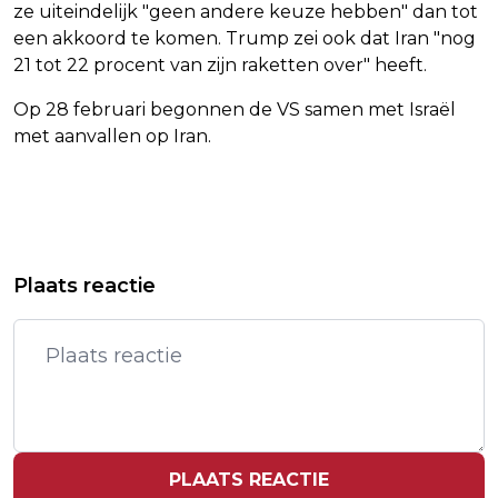
ze uiteindelijk "geen andere keuze hebben" dan tot
een akkoord te komen. Trump zei ook dat Iran "nog
21 tot 22 procent van zijn raketten over" heeft.
Op 28 februari begonnen de VS samen met Israël
met aanvallen op Iran.
Vorig artikel
Volgend artikel
MEDIA: DRONES EN
VS: AANVALLEN UITGEVOERD OP
Plaats reactie
WAARSCHUWINGSSCHOTEN NABIJ
IRAANSE RADARINSTALLATIES
STRAAT VAN HORMUZ
PLAATS REACTIE