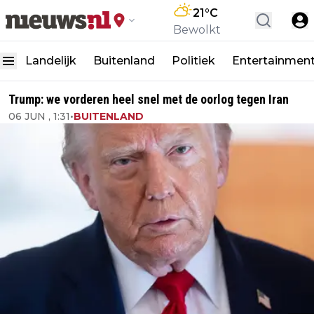
21
°C
Bewolkt
Landelijk
Buitenland
Politiek
Entertainmen
Trump: we vorderen heel snel met de oorlog tegen Iran
06 JUN , 1:31
•
BUITENLAND