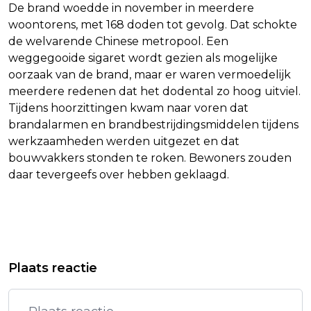
De brand woedde in november in meerdere
woontorens, met 168 doden tot gevolg. Dat schokte
de welvarende Chinese metropool. Een
weggegooide sigaret wordt gezien als mogelijke
oorzaak van de brand, maar er waren vermoedelijk
meerdere redenen dat het dodental zo hoog uitviel.
Tijdens hoorzittingen kwam naar voren dat
brandalarmen en brandbestrijdingsmiddelen tijdens
werkzaamheden werden uitgezet en dat
bouwvakkers stonden te roken. Bewoners zouden
daar tevergeefs over hebben geklaagd.
Vorig artikel
Volgend artikel
WK-ARBITER GEWEIGERD OM 'BANDEN
EL NIÑO BEGONNEN VOLGENS
Plaats reactie
MET VERMOEDELIJKE TERRORISTEN'
JAPANSE DIENST, FORSE GEVOLGEN