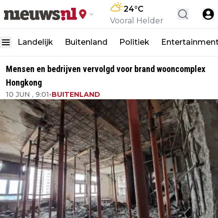
24
°C
Vooral Helder
Landelijk
Buitenland
Politiek
Entertainmen
Mensen en bedrijven vervolgd voor brand wooncomplex
Hongkong
10 JUN , 9:01
•
BUITENLAND