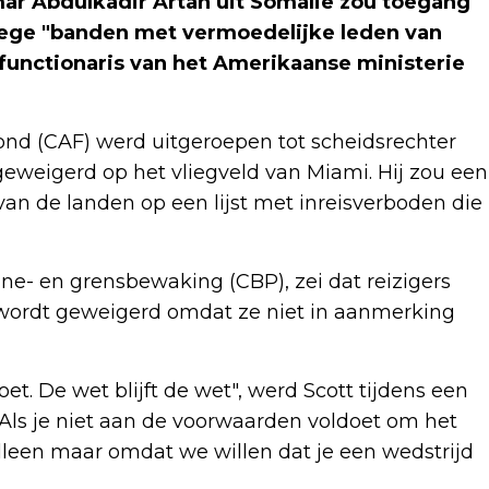
ar Abdulkadir Artan uit Somalië zou toegang
wege "banden met vermoedelijke leden van
n functionaris van het Amerikaanse ministerie
bond (CAF) werd uitgeroepen tot scheidsrechter
eweigerd op het vliegveld van Miami. Hij zou een
an de landen op een lijst met inreisverboden die
e- en grensbewaking (CBP), zei dat reizigers
 wordt geweigerd omdat ze niet in aanmerking
et. De wet blijft de wet", werd Scott tijdens een
Als je niet aan de voorwaarden voldoet om het
alleen maar omdat we willen dat je een wedstrijd