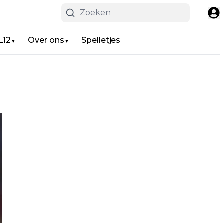
L12
Over ons
Spelletjes
▼
▼