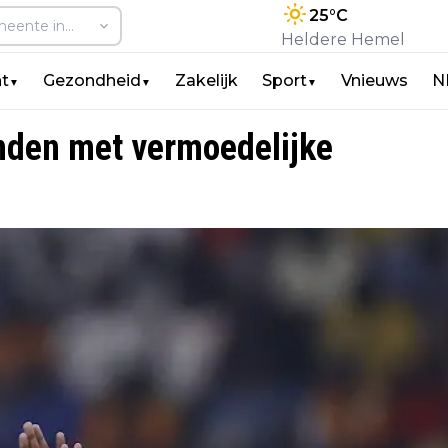
25
°C
Heldere Hemel
t
Gezondheid
Zakelijk
Sport
Vnieuws
N
▼
▼
▼
nden met vermoedelijke