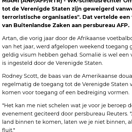
MIAMI (ANP/AFP/RTR) - WK-scheidsrechter Om
tot de Verenigde Staten zijn geweigerd van
terroristische organisaties". Dat vertelde ee
van Buitenlandse Zaken aan persbureau AFP.
Artan, die vorig jaar door de Afrikaanse voetbal
van het jaar, werd afgelopen weekend toegang g
geldig visum hebben gehad. Somalië is wel een v
is ingesteld door de Verenigde Staten.
Rodney Scott, de baas van de Amerikaanse douan
regelmatig de toegang tot de Verenigde Staten
komen voor toegang of een bedreiging vormen.
"Het kan me niet schelen wat je voor je beroep do
evenement geciteerd door persbureau Reuters. "
land binnen te komen, laten we je niet binnen, 
fluit."