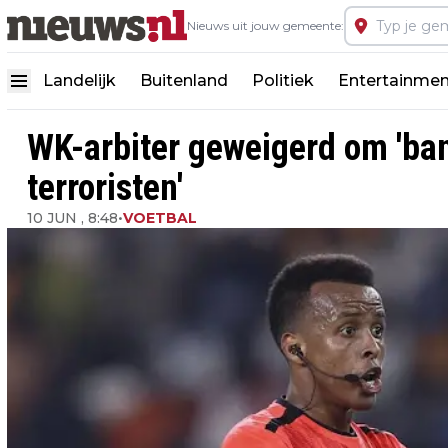
Nieuws uit jouw gemeente:
Landelijk
Buitenland
Politiek
Entertainmen
WK-arbiter geweigerd om 'ba
terroristen'
10 JUN , 8:48
•
VOETBAL