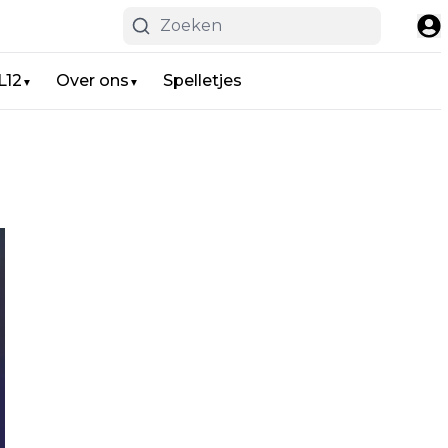
L12
Over ons
Spelletjes
▼
▼