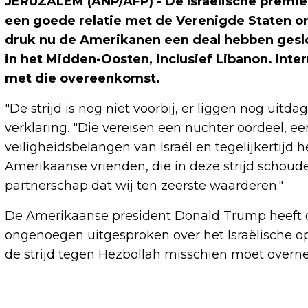
JERUZALEM (ANP/AFP) - De Israëlische premie
een goede relatie met de Verenigde Staten on
druk nu de Amerikanen een deal hebben geslo
in het Midden-Oosten, inclusief Libanon. Intern
met die overeenkomst.
"De strijd is nog niet voorbij, er liggen nog uitd
verklaring. "Die vereisen een nuchter oordeel, e
veiligheidsbelangen van Israël en tegelijkertij
Amerikaanse vrienden, die in deze strijd schou
partnerschap dat wij ten zeerste waarderen."
De Amerikaanse president Donald Trump heeft 
ongenoegen uitgesproken over het Israëlische opt
de strijd tegen Hezbollah misschien moet over