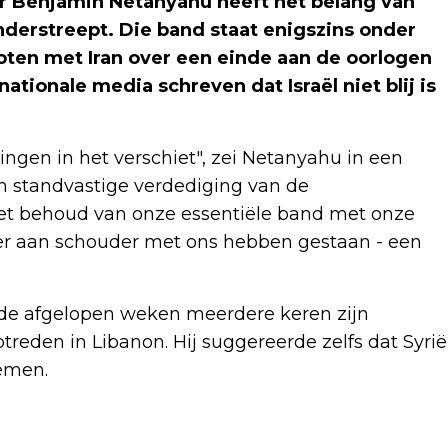
r Benjamin Netanyahu heeft het belang van
derstreept. Die band staat enigszins onder
ten met Iran over een einde aan de oorlogen
ationale media schreven dat Israël niet blij is
agingen in het verschiet", zei Netanyahu in een
en standvastige verdediging van de
d het behoud van onze essentiële band met onze
der aan schouder met ons hebben gestaan - een
de afgelopen weken meerdere keren zijn
reden in Libanon. Hij suggereerde zelfs dat Syrië
nemen.