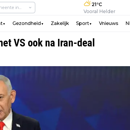
21
°C
Vooral Helder
t
Gezondheid
Zakelijk
Sport
Vnieuws
N
▼
▼
▼
met VS ook na Iran-deal