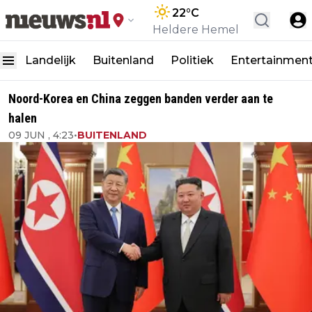
22
°C
Heldere Hemel
Landelijk
Buitenland
Politiek
Entertainmen
Noord-Korea en China zeggen banden verder aan te
halen
09 JUN , 4:23
•
BUITENLAND