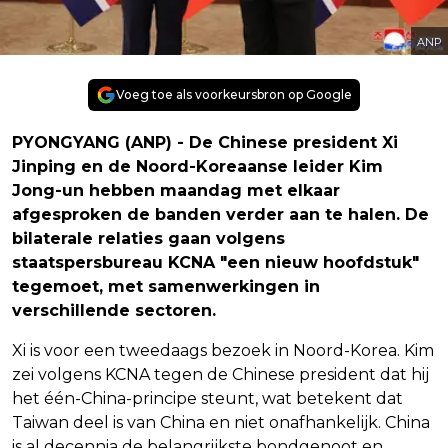
ANP
Voeg toe als voorkeursbron op Google
PYONGYANG (ANP) - De Chinese president Xi
Jinping en de Noord-Koreaanse leider Kim
Jong-un hebben maandag met elkaar
afgesproken de banden verder aan te halen. De
bilaterale relaties gaan volgens
staatspersbureau KCNA "een nieuw hoofdstuk"
tegemoet, met samenwerkingen in
verschillende sectoren.
Xi is voor een tweedaags bezoek in Noord-Korea. Kim
zei volgens KCNA tegen de Chinese president dat hij
het één-China-principe steunt, wat betekent dat
Taiwan deel is van China en niet onafhankelijk. China
is al decennia de belangrijkste bondgenoot en