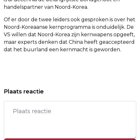
handelspartner van Noord-Korea.
Of er door de twee leiders ook gesproken is over het
Noord-Koreaanse kernprogramma is onduidelijk. De
VS willen dat Noord-Korea zijn kernwapens opgeeft,
maar experts denken dat China heeft geaccepteerd
dat het buurland een kernmacht is geworden.
Vorig artikel
Volgend artikel
ARIANA GRANDE IN SELECT
TRUMP UITGEJOELD TIJDENS
Plaats reactie
GEZELSCHAP MET TIENDE NUMMER
VOLKSLIED VOORAFGAAND AAN NBA-
1-HIT IN VS
FINALE