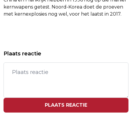
kernwapens getest. Noord-Korea doet de proeven
met kernexplosies nog wel, voor het laatst in 2017.
Vorig artikel
Volgend artikel
CHARLES GRAPT OVER EIGEN
STADION SAN SIRO OFFICIEEL
Plaats reactie
ARMBREUKEN TIJDENS BEZOEK AAN
EIGENDOM VAN INTER EN AC MILAN
KLINIEK
PLAATS REACTIE