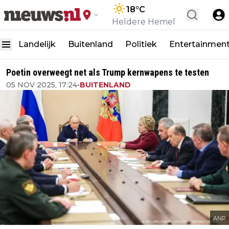
18
°C
Heldere Hemel
Landelijk
Buitenland
Politiek
Entertainmen
Poetin overweegt net als Trump kernwapens te testen
05 NOV 2025, 17:24
•
BUITENLAND
ANP