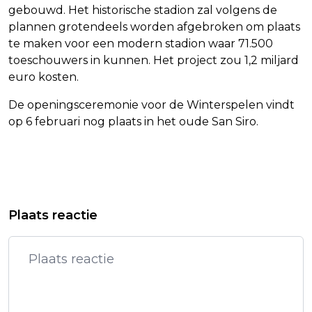
gebouwd. Het historische stadion zal volgens de
plannen grotendeels worden afgebroken om plaats
te maken voor een modern stadion waar 71.500
toeschouwers in kunnen. Het project zou 1,2 miljard
euro kosten.
De openingsceremonie voor de Winterspelen vindt
op 6 februari nog plaats in het oude San Siro.
Vorig artikel
Volgend artikel
POETIN OVERWEEGT NET ALS TRUMP
ZWEEDS KONINGSPAAR OP
Plaats reactie
KERNWAPENS TE TESTEN
STAATSBEZOEK NAAR CANADA