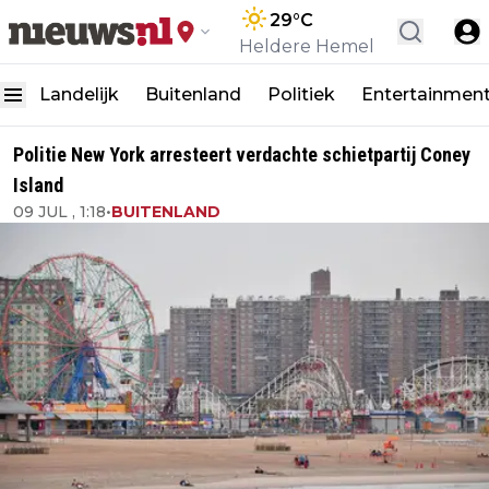
29
°C
Heldere Hemel
Landelijk
Buitenland
Politiek
Entertainmen
Politie New York arresteert verdachte schietpartij Coney
Island
09 JUL , 1:18
•
BUITENLAND