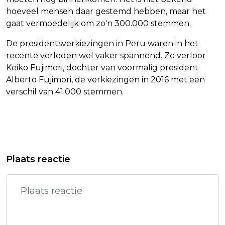
hoeveel mensen daar gestemd hebben, maar het
gaat vermoedelijk om zo'n 300.000 stemmen.
De presidentsverkiezingen in Peru waren in het
recente verleden wel vaker spannend. Zo verloor
Keiko Fujimori, dochter van voormalig president
Alberto Fujimori, de verkiezingen in 2016 met een
verschil van 41.000 stemmen.
Vorig artikel
Volgend artikel
VEILINGSITE CATAWIKI BOEKT
STERREN JUICHEN VOOR NIEUWE
Plaats reactie
EERSTE WINST SINDS 2020
ZEGE BASKETBALLERS NEW YORK
KNICKS