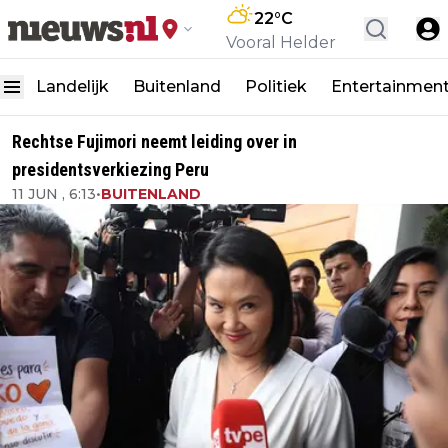
22
°C
Vooral Helder
Landelijk
Buitenland
Politiek
Entertainmen
Rechtse Fujimori neemt leiding over in
presidentsverkiezing Peru
11 JUN , 6:13
•
BUITENLAND