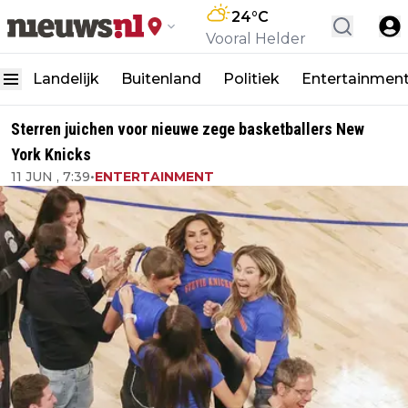
24
°C
Vooral Helder
Landelijk
Buitenland
Politiek
Entertainmen
Sterren juichen voor nieuwe zege basketballers New
York Knicks
11 JUN , 7:39
•
ENTERTAINMENT