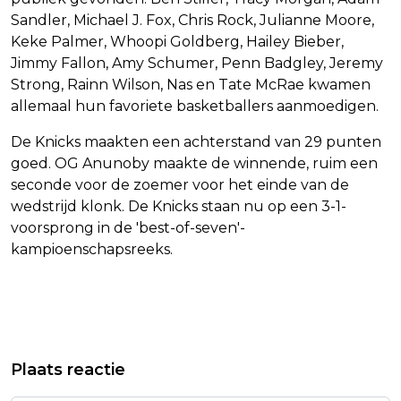
Sandler, Michael J. Fox, Chris Rock, Julianne Moore,
Keke Palmer, Whoopi Goldberg, Hailey Bieber,
Jimmy Fallon, Amy Schumer, Penn Badgley, Jeremy
Strong, Rainn Wilson, Nas en Tate McRae kwamen
allemaal hun favoriete basketballers aanmoedigen.
De Knicks maakten een achterstand van 29 punten
goed. OG Anunoby maakte de winnende, ruim een
seconde voor de zoemer voor het einde van de
wedstrijd klonk. De Knicks staan nu op een 3-1-
voorsprong in de 'best-of-seven'-
kampioenschapsreeks.
Vorig artikel
Volgend artikel
RECHTSE FUJIMORI NEEMT LEIDING
CBS: IETS MINDER NEDERLANDERS
Plaats reactie
OVER IN PRESIDENTSVERKIEZING
DOEN VRIJWILLIGERSWERK