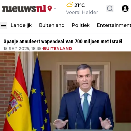
21
°C
Vooral Helder
Landelijk
Buitenland
Politiek
Entertainmen
Spanje annuleert wapendeal van 700 miljoen met Israël
15 SEP 2025, 18:35
•
BUITENLAND