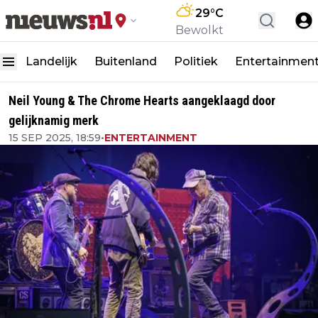
29
°C
Bewolkt
Landelijk
Buitenland
Politiek
Entertainmen
Neil Young & The Chrome Hearts aangeklaagd door
gelijknamig merk
15 SEP 2025, 18:59
•
ENTERTAINMENT