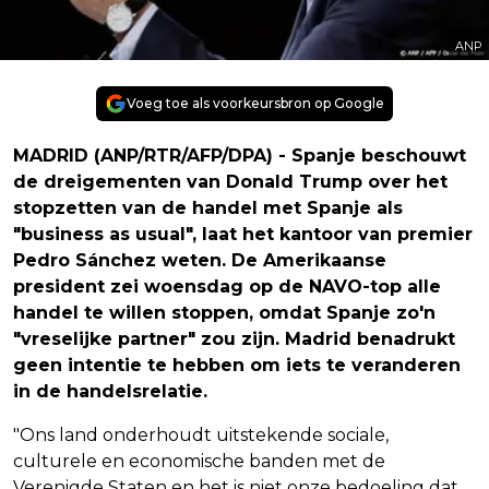
ANP
Voeg toe als voorkeursbron op Google
MADRID (ANP/RTR/AFP/DPA) - Spanje beschouwt
de dreigementen van Donald Trump over het
stopzetten van de handel met Spanje als
"business as usual", laat het kantoor van premier
Pedro Sánchez weten. De Amerikaanse
president zei woensdag op de NAVO-top alle
handel te willen stoppen, omdat Spanje zo'n
"vreselijke partner" zou zijn. Madrid benadrukt
geen intentie te hebben om iets te veranderen
in de handelsrelatie.
"Ons land onderhoudt uitstekende sociale,
culturele en economische banden met de
Verenigde Staten en het is niet onze bedoeling dat