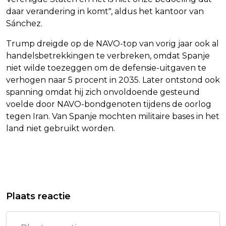
daar verandering in komt", aldus het kantoor van
Sánchez.
Trump dreigde op de NAVO-top van vorig jaar ook al
handelsbetrekkingen te verbreken, omdat Spanje
niet wilde toezeggen om de defensie-uitgaven te
verhogen naar 5 procent in 2035. Later ontstond ook
spanning omdat hij zich onvoldoende gesteund
voelde door NAVO-bondgenoten tijdens de oorlog
tegen Iran. Van Spanje mochten militaire bases in het
land niet gebruikt worden.
Vorig artikel
Volgend artikel
ROXEANNE HAZES BLIKT NA
SENIOREN VINDEN AFSCHAFFEN
Plaats reactie
BRUILOFT TERUG OP 'ALLERMOOISTE
LEEFTIJDSKORTING OV
DAG OOIT'