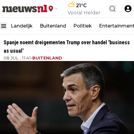
21
°C
Vooral Helder
Landelijk
Buitenland
Politiek
Entertainmen
Spanje noemt dreigementen Trump over handel 'business
as usual'
08 JUL , 11:41
•
BUITENLAND