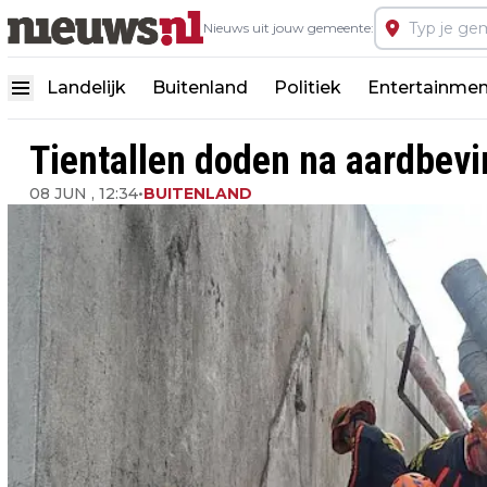
Nieuws uit jouw gemeente:
Landelijk
Buitenland
Politiek
Entertainmen
Tientallen doden na aardbevin
08 JUN , 12:34
•
BUITENLAND