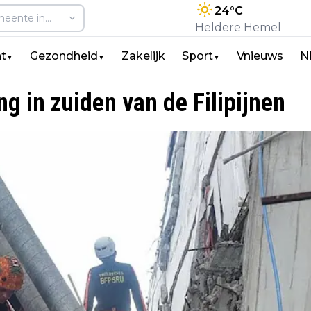
24
°C
Heldere Hemel
t
Gezondheid
Zakelijk
Sport
Vnieuws
N
▼
▼
▼
g in zuiden van de Filipijnen