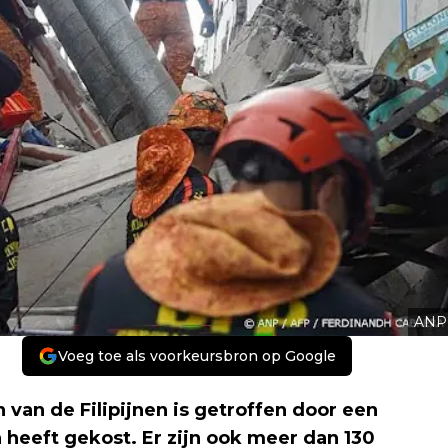
ANP
Voeg toe als voorkeursbron op Google
n de Filipijnen is getroffen door een
heeft gekost. Er zijn ook meer dan 130