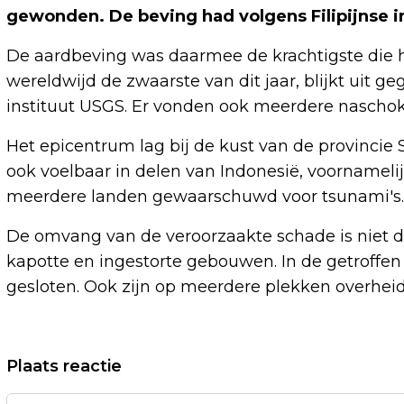
gewonden. De beving had volgens Filipijnse i
De aardbeving was daarmee de krachtigste die he
wereldwijd de zwaarste van dit jaar, blijkt uit
instituut USGS. Er vonden ook meerdere naschok
Het epicentrum lag bij de kust van de provincie
ook voelbaar in delen van Indonesië, voornameli
meerdere landen gewaarschuwd voor tsunami's.
De omvang van de veroorzaakte schade is niet di
kapotte en ingestorte gebouwen. In de getroffen
gesloten. Ook zijn op meerdere plekken overheid
Vorig artikel
Plaats reactie
CLAUDE EN SNELLE TE ZIEN IN TRAILER