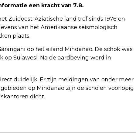
nformatie een kracht van 7.8.
t Zuidoost-Aziatische land trof sinds 1976 en
 gegevens van het Amerikaanse seismologisch
ken plaats.
 Sarangani op het eiland Mindanao. De schok was
jk op Sulawesi. Na de aardbeving werd in
rect duidelijk. Er zijn meldingen van onder meer
 gebieden op Mindanao zijn de scholen voorlopig
skantoren dicht.
Volgend artikel
PAUS LEO SPREEKT IN SPAANS