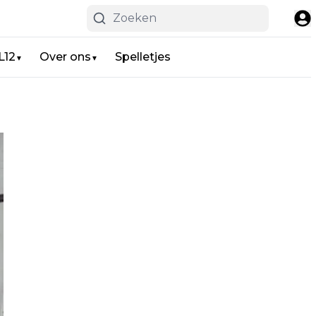
L12
Over ons
Spelletjes
▼
▼