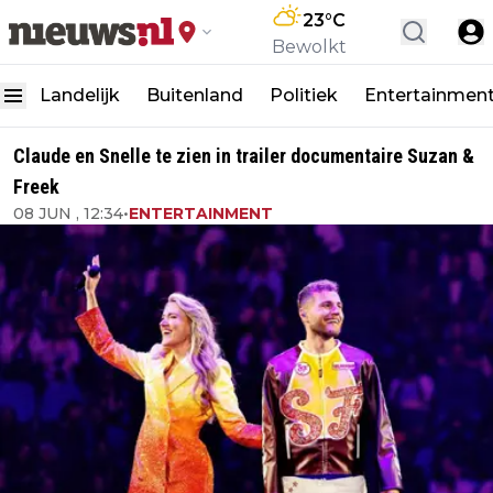
23
°C
Bewolkt
Landelijk
Buitenland
Politiek
Entertainmen
Claude en Snelle te zien in trailer documentaire Suzan &
Freek
08 JUN , 12:34
•
ENTERTAINMENT