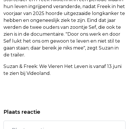
hun leven ingrijpend veranderde, nadat Freek in het
voorjaar van 2025 hoorde uitgezaaide longkanker te
hebben en ongeneeslijk ziek te zijn. Eind dat jaar
werden de twee ouders van zoontje Sef, die ook te
zien is in de documentaire. "Door ons werk en door
Sef lukt het ons om gewoon te leven en niet stil te
gaan staan; daar bereik je niks mee", zegt Suzan in
de trailer.
Suzan & Freek: We Vieren Het Leven is vanaf 13 juni
te zien bij Videoland.
Vorig artikel
Volgend artikel
ADVOCAAT: ORANJE WK-FAVORIET
TIENTALLEN DODEN NA AARDBEVING
Plaats reactie
NAAST SPANJE, FRANKRIJK EN
IN ZUIDEN VAN DE FILIPIJNEN
DUITSLAND