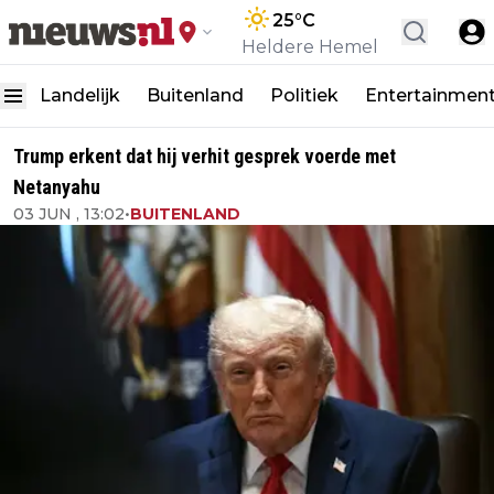
25
°C
Heldere Hemel
Landelijk
Buitenland
Politiek
Entertainmen
Trump erkent dat hij verhit gesprek voerde met
Netanyahu
03 JUN , 13:02
•
BUITENLAND