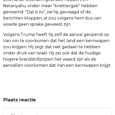
Netanyahu onder meer "knettergek" hebben
genoemd. "Dat is zo", zei hij, gevraagd of de
berichten kloppen, al zou volgens hem dus van
woede geen sprake geweest zijn.
Volgens Trump heeft hij zelf de aanval geopend op
Iran om te voorkomen dat het land een kernwapen
zou krijgen. Hij zegt dat niet gedaan te hebben
onder druk van Israël. Hij zei ook dat de huidige
hogere brandstofprijzen het waard zijn als de
aanvallen voorkomen dat Iran een kernwapen krijgt.
Vorig artikel
Volgend artikel
COLLEGE RECHTEN VAN DE MENS: ON!
FC GRONINGEN NEEMT HERNES
Plaats reactie
DISCRIMINEERDE MET
DEFINITIEF OVER VAN NEWCASTLE
VACATURETEKST