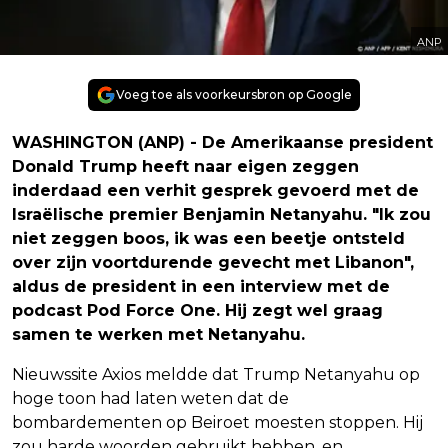
ANP
Voeg toe als voorkeursbron op Google
WASHINGTON (ANP) - De Amerikaanse president
Donald Trump heeft naar eigen zeggen
inderdaad een verhit gesprek gevoerd met de
Israëlische premier Benjamin Netanyahu. "Ik zou
niet zeggen boos, ik was een beetje ontsteld
over zijn voortdurende gevecht met Libanon",
aldus de president in een interview met de
podcast Pod Force One. Hij zegt wel graag
samen te werken met Netanyahu.
Nieuwssite Axios meldde dat Trump Netanyahu op
hoge toon had laten weten dat de
bombardementen op Beiroet moesten stoppen. Hij
zou harde woorden gebruikt hebben, en