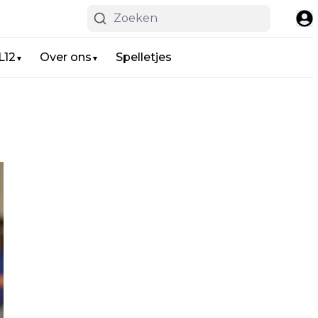
L12
Over ons
Spelletjes
▼
▼