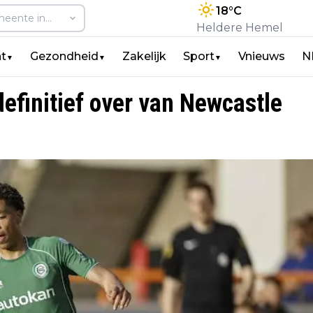
18
°C
Heldere Hemel
t
Gezondheid
Zakelijk
Sport
Vnieuws
N
▼
▼
▼
finitief over van Newcastle