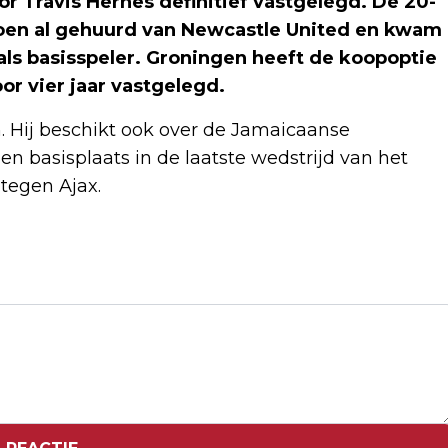
 Travis Hernes definitief vastgelegd. De 20-
zoen al gehuurd van Newcastle United en kwam
 als basisspeler. Groningen heeft de koopoptie
or vier jaar vastgelegd.
. Hij beschikt ook over de Jamaicaanse
n basisplaats in de laatste wedstrijd van het
 tegen Ajax.
Volgend artikel
ROBYN VERONTSCHULDIGT ZICH NA
ANNULEREN CONCERTEN