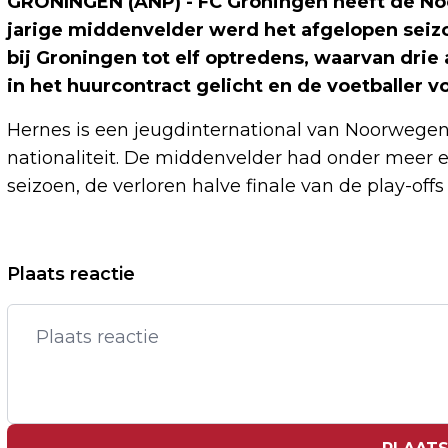
GRONINGEN (ANP) - FC Groningen heeft de Noor
jarige middenvelder werd het afgelopen sei
bij Groningen tot elf optredens, waarvan drie
in het huurcontract gelicht en de voetballer vo
Hernes is een jeugdinternational van Noorwegen
nationaliteit. De middenvelder had onder meer ee
seizoen, de verloren halve finale van de play-offs
Vorig artikel
Plaats reactie
TRUMP ERKENT DAT HIJ VERHIT
GESPREK VOERDE MET NETANYAHU