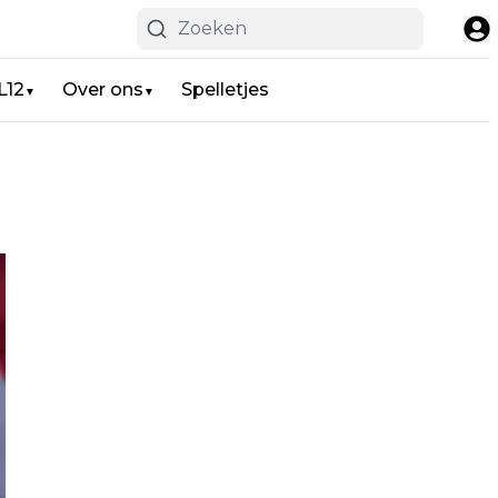
L12
Over ons
Spelletjes
▼
▼