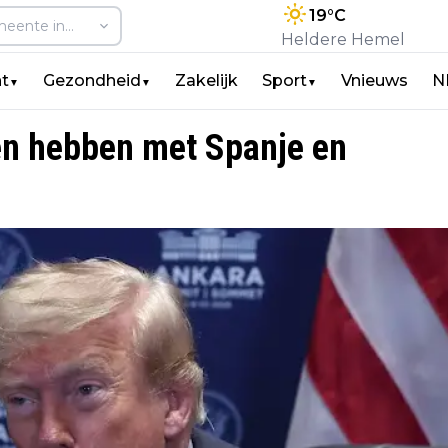
19
°C
Heldere Hemel
t
Gezondheid
Zakelijk
Sport
Vnieuws
N
▼
▼
▼
en hebben met Spanje en