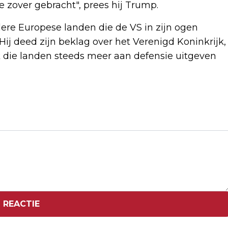
 zover gebracht", prees hij Trump.
ere Europese landen die de VS in zijn ogen
Hij deed zijn beklag over het Verenigd Koninkrijk,
k die landen steeds meer aan defensie uitgeven
Volgend artikel
RUTTE PRAAT IN OP WOEDENDE TRUMP
OP NAVO-TOP
 REACTIE