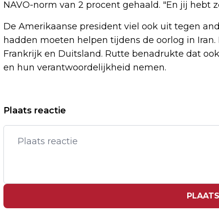
NAVO-norm van 2 procent gehaald. "En jij hebt ze
De Amerikaanse president viel ook uit tegen and
hadden moeten helpen tijdens de oorlog in Iran. 
Frankrijk en Duitsland. Rutte benadrukte dat oo
en hun verantwoordelijkheid nemen.
Vorig artikel
Plaats reactie
DE HOND NOEMT IN VERHOOR VEEL
CORONAMAATREGELEN 'ONZIN'
PLAATS