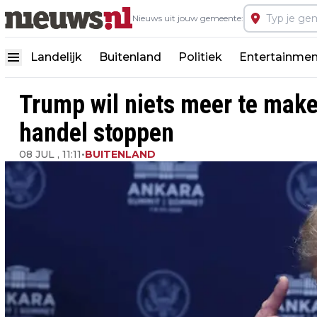
Nieuws uit jouw gemeente:
Landelijk
Buitenland
Politiek
Entertainmen
Trump wil niets meer te mak
handel stoppen
08 JUL , 11:11
•
BUITENLAND