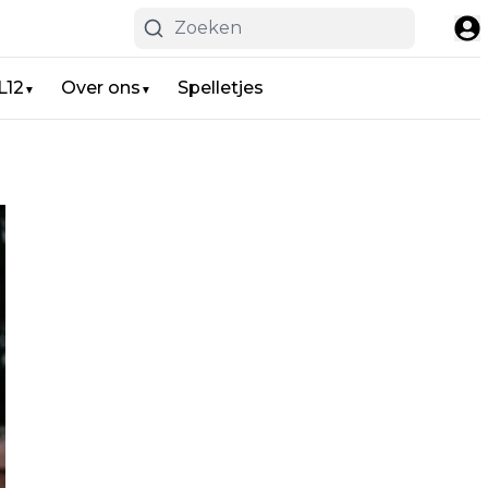
L12
Over ons
Spelletjes
▼
▼