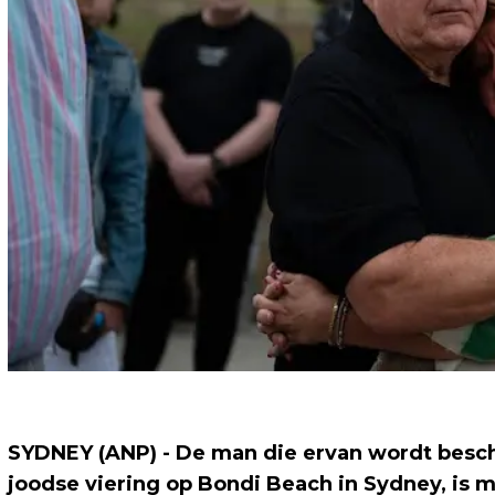
SYDNEY (ANP) - De man die ervan wordt besc
joodse viering op Bondi Beach in Sydney, is m