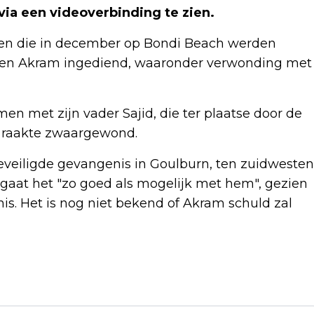
ia een videoverbinding te zien.
sen die in december op Bondi Beach werden
tegen Akram ingediend, waaronder verwonding met
n met zijn vader Sajid, die ter plaatse door de
m raakte zwaargewond.
eveiligde gevangenis in Goulburn, ten zuidwesten
gaat het "zo goed als mogelijk met hem", gezien
s. Het is nog niet bekend of Akram schuld zal
Volgend artikel
MAKER NEDERLANDSE FILM TRULY