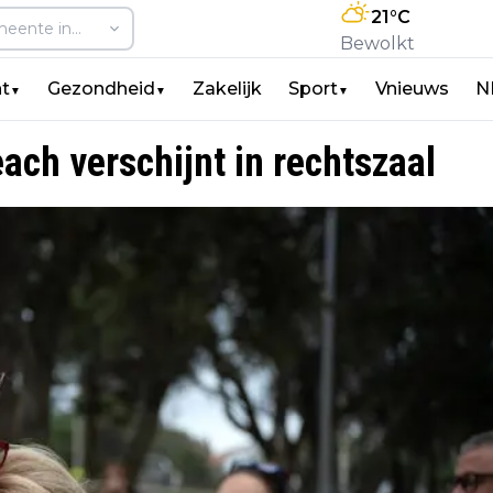
21
°C
Bewolkt
t
Gezondheid
Zakelijk
Sport
Vnieuws
N
▼
▼
▼
ch verschijnt in rechtszaal