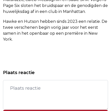
Page Six sloten het bruidspaar en de genodigden de
huwelijksdag af in een club in Manhattan.
Hawke en Hutson hebben sinds 2023 een relatie. De
twee verschenen begin vorig jaar voor het eerst
samen in het openbaar op een première in New
York.
Vorig artikel
Volgend artikel
TENNISSER SHELTON WINT
VERMEENDE SCHUTTER BONDI BEACH
Plaats reactie
AMERIKAANSE FINALE IN DALLAS
VERSCHIJNT IN RECHTSZAAL