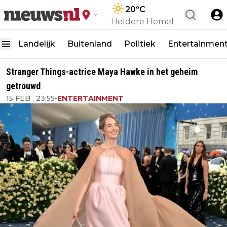
20
°C
Heldere Hemel
Landelijk
Buitenland
Politiek
Entertainmen
Stranger Things-actrice Maya Hawke in het geheim
getrouwd
15 FEB , 23:55
•
ENTERTAINMENT