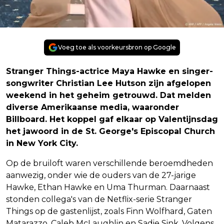
Voeg toe als voorkeursbron op Google
Stranger Things-actrice Maya Hawke en singer-
songwriter Christian Lee Hutson zijn afgelopen
weekend in het geheim getrouwd. Dat melden
diverse Amerikaanse media, waaronder
Billboard. Het koppel gaf elkaar op Valentijnsdag
het jawoord in de St. George's Episcopal Church
in New York City.
Op de bruiloft waren verschillende beroemdheden
aanwezig, onder wie de ouders van de 27-jarige
Hawke, Ethan Hawke en Uma Thurman. Daarnaast
stonden collega's van de Netflix-serie Stranger
Things op de gastenlijst, zoals Finn Wolfhard, Gaten
Matarazzo, Caleb McLaughlin en Sadie Sink. Volgens