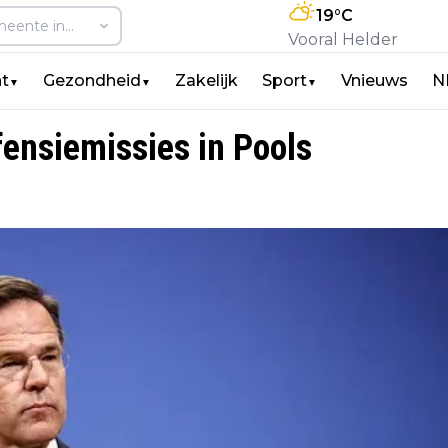
19
°C
Vooral Helder
t
Gezondheid
Zakelijk
Sport
Vnieuws
N
▼
▼
▼
fensiemissies in Pools