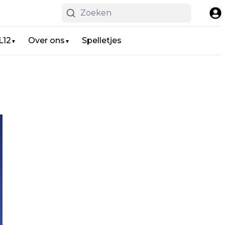
L12
Over ons
Spelletjes
▼
▼