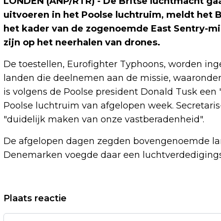
LONDEN (ANP/RTR) - De Britse luchtmacht ga
uitvoeren in het Poolse luchtruim, meldt het B
het kader van de zogenoemde East Sentry-mi
zijn op het neerhalen van drones.
De toestellen, Eurofighter Typhoons, worden ing
landen die deelnemen aan de missie, waaronder 
is volgens de Poolse president Donald Tusk een
Poolse luchtruim van afgelopen week. Secretari
"duidelijk maken van onze vastberadenheid".
De afgelopen dagen zegden bovengenoemde lan
Denemarken voegde daar een luchtverdedigings
Vorig artikel
Plaats reactie
NEIL YOUNG & THE CHROME HEARTS