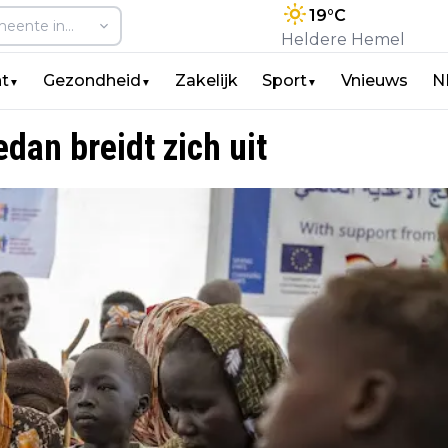
19
°C
Heldere Hemel
t
Gezondheid
Zakelijk
Sport
Vnieuws
N
▼
▼
▼
an breidt zich uit