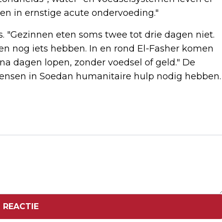
n in ernstige acute ondervoeding."
is. "Gezinnen eten soms twee tot drie dagen niet.
en nog iets hebben. In en rond El-Fasher komen
na dagen lopen, zonder voedsel of geld." De
mensen in Soedan humanitaire hulp nodig hebben.
Volgend artikel
ZES JAAR GEVANGENISSTRAF VOOR
DODELIJKE AANVARING OP NOORDZEE
 REACTIE