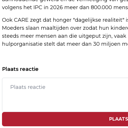
volgens het IPC in 2026 meer dan 800.000 mense
Ook CARE zegt dat honger "dagelijkse realiteit" 
Moeders slaan maaltijden over zodat hun kinder
steeds meer mensen aan die uitgeput zijn, vaak 
hulporganisatie stelt dat meer dan 30 miljoen 
Vorig artikel
Plaats reactie
MARCO BORSATO WIL STREEP ZETTEN
ONDER 'INGRIJPENDE PERIODE'
PLAATS