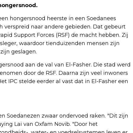
 hongersnood.
er een hongersnood heerste in een Soedanees
ch verspreid naar andere gebieden. Dat gebeurt
Rapid Support Forces (RSF) de macht hebben. Zij
gsleger, waardoor tienduizenden mensen zijn
ijn geslagen.
gersnood aan de val van El-Fasher. Die stad werd
enomen door de RSF. Daarna zijn veel inwoners
t IPC stelde eerder al vast dat in El-Fasher een
oen Soedanezen zwaar ondervoed raken. "Dit zijn
Suying Lai van Oxfam Novib. "Door het
ondheids-, water- en voedselsystemen leven er