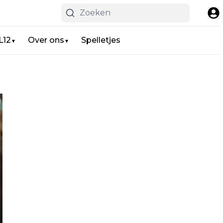
L12
Over ons
Spelletjes
▼
▼