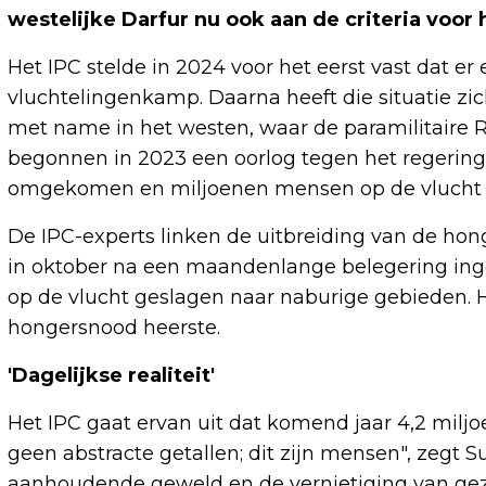
westelijke Darfur nu ook aan de criteria voor
Het IPC stelde in 2024 voor het eerst vast dat 
vluchtelingenkamp. Daarna heeft die situatie zi
met name in het westen, waar de paramilitaire 
begonnen in 2023 een oorlog tegen het regerin
omgekomen en miljoenen mensen op de vlucht z
De IPC-experts linken de uitbreiding van de hon
in oktober na een maandenlange belegering ing
op de vlucht geslagen naar naburige gebieden. He
hongersnood heerste.
'Dagelijkse realiteit'
Het IPC gaat ervan uit dat komend jaar 4,2 milj
geen abstracte getallen; dit zijn mensen", zegt 
aanhoudende geweld en de vernietiging van gez