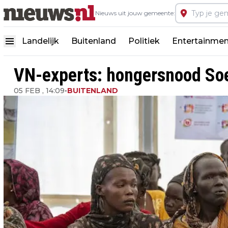
Nieuws uit jouw gemeente:
Landelijk
Buitenland
Politiek
Entertainmen
VN-experts: hongersnood Soed
05 FEB , 14:09
•
BUITENLAND