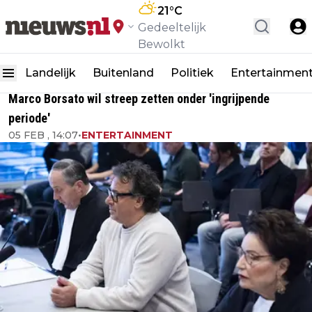
21
°C
Gedeeltelijk
Bewolkt
Landelijk
Buitenland
Politiek
Entertainmen
Marco Borsato wil streep zetten onder 'ingrijpende
periode'
05 FEB , 14:07
•
ENTERTAINMENT