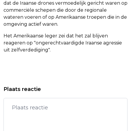
dat de Iraanse drones vermoedelijk gericht waren op
commerciële schepen die door de regionale
wateren voeren of op Amerikaanse troepen die in de
omgeving actief waren.
Het Amerikaanse leger zei dat het zal blijven
reageren op "ongerechtvaardigde Iraanse agressie
uit zelfverdediging".
Vorig artikel
Volgend artikel
TRUMP: WE VORDEREN HEEL SNEL
RAÚL CASTRO VERSCHIJNT OP DE
Plaats reactie
MET DE OORLOG TEGEN IRAN
CUBAANSE STAATSTELEVISIE