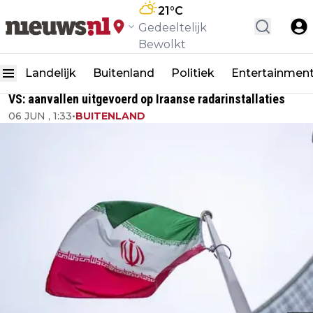
21
°C
Gedeeltelijk
Bewolkt
Landelijk
Buitenland
Politiek
Entertainmen
VS: aanvallen uitgevoerd op Iraanse radarinstallaties
06 JUN , 1:33
•
BUITENLAND