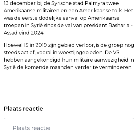
13 december bij de Syrische stad Palmyra twee
Amerikaanse militairen en een Amerikaanse tolk. Het
was de eerste dodelijke aanval op Amerikaanse
troepen in Syrië sinds de val van president Bashar al-
Assad eind 2024.
Hoewel IS in 2019 zijn gebied verloor, is de groep nog
steeds actief, vooral in woestijngebieden. De VS
hebben aangekondigd hun militaire aanwezigheid in
Syrië de komende maanden verder te verminderen.
Vorig artikel
Volgend artikel
HIGH SCHOOL MUSICAL 3-ACTEUR
TIMOTHY BUSFIELD BESCHULDIGD
Plaats reactie
MATT PROKOP VAST VOOR
VAN SEKSUEEL MISBRUIK
KINDERPORNO
MINDERJARIGE