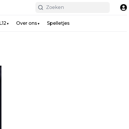
L12
Over ons
Spelletjes
▼
▼