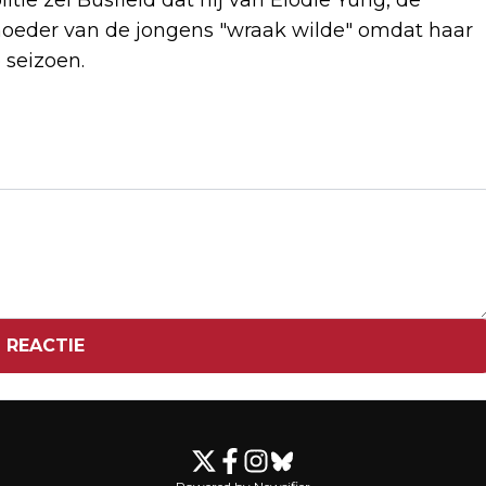
itie zei Busfield dat hij van Elodie Yung, de
moeder van de jongens "wraak wilde" omdat haar
 seizoen.
Volgend artikel
ZARA LARSSON: IK HOU VAN GAYS EN
IK HAAT ICE
 REACTIE