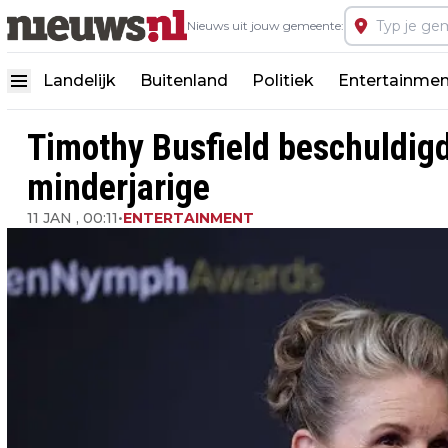
Nieuws uit jouw gemeente:
Landelijk
Buitenland
Politiek
Entertainmen
Timothy Busfield beschuldig
minderjarige
11 JAN , 00:11
•
ENTERTAINMENT