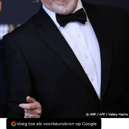
Voeg toe als voorkeursbron op Google