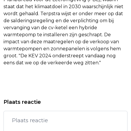
staat dat het klimaatdoel in 2030 waarschijnlijk niet
wordt gehaald. Terpstra wijst er onder meer op dat
de salderingsregeling en de verplichting om bij
vervanging van de cv-ketel een hybride
warmtepomp te installeren zijn geschrapt. De
impact van deze maatregelen op de verkoop van
warmtepompen en zonnepanelen is volgens hem
groot. "De KEV 2024 onderstreept vandaag nog
eens dat we op de verkeerde weg zitten."
Vorig artikel
Volgend artikel
KOPSTUK REPUBLIKEINEN UIT IN
VAN EMPEL VERDEDIGT TITEL EK
Plaats reactie
NIEUW BOEK FLINKE KRITIEK OP
VELDRIJDEN OP 'ATYPISCH
TRUMP
PARCOURS'