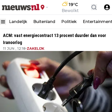
19
°C
Bewolkt
Landelijk
Buitenland
Politiek
Entertainmen
ACM: vast energiecontract 13 procent duurder dan voor
Iranoorlog
11 JUN , 12:18
•
ZAKELIJK