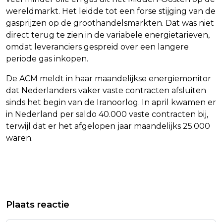
wereldmarkt. Het leidde tot een forse stijging van de
gasprijzen op de groothandelsmarkten. Dat was niet
direct terug te zien in de variabele energietarieven,
omdat leveranciers gespreid over een langere
periode gas inkopen.
De ACM meldt in haar maandelijkse energiemonitor
dat Nederlanders vaker vaste contracten afsluiten
sinds het begin van de Iranoorlog. In april kwamen er
in Nederland per saldo 40.000 vaste contracten bij,
terwijl dat er het afgelopen jaar maandelijks 25.000
waren.
Vorig artikel
Volgend artikel
TWAALF AGENTEN GEWOND NA
CHRISSY TEIGEN ROUWT OM
Plaats reactie
NIEUWE RELLEN IN NOORD-IERLAND
PLOTSELING OVERLIJDEN VADER RON