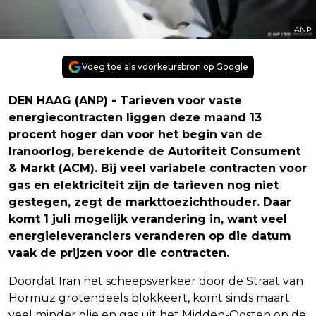
ANP
Voeg toe als voorkeursbron op Google
DEN HAAG (ANP) - Tarieven voor vaste
energiecontracten liggen deze maand 13
procent hoger dan voor het begin van de
Iranoorlog, berekende de Autoriteit Consument
& Markt (ACM). Bij veel variabele contracten voor
gas en elektriciteit zijn de tarieven nog niet
gestegen, zegt de markttoezichthouder. Daar
komt 1 juli mogelijk verandering in, want veel
energieleveranciers veranderen op die datum
vaak de prijzen voor die contracten.
Doordat Iran het scheepsverkeer door de Straat van
Hormuz grotendeels blokkeert, komt sinds maart
veel minder olie en gas uit het Midden-Oosten op de