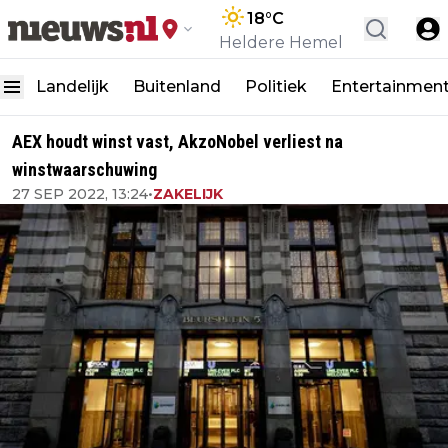
18
°C
Heldere Hemel
Landelijk
Buitenland
Politiek
Entertainmen
AEX houdt winst vast, AkzoNobel verliest na
winstwaarschuwing
27 SEP 2022, 13:24
•
ZAKELIJK