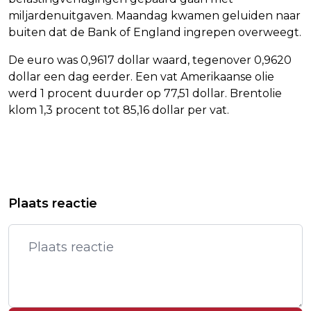
miljardenuitgaven. Maandag kwamen geluiden naar
buiten dat de Bank of England ingrepen overweegt.
De euro was 0,9617 dollar waard, tegenover 0,9620
dollar een dag eerder. Een vat Amerikaanse olie
werd 1 procent duurder op 77,51 dollar. Brentolie
klom 1,3 procent tot 85,16 dollar per vat.
Vorig artikel
Volgend artikel
HET EERSTE ONLINE CONTENT
ENECO KONDIGT ENERGIETARIEVEN
Plaats reactie
SUMMIT VOOR VROUWELIJKE
VOORTAAN EERDER AAN NA KRITIEK
ONDERNEMERS START 3 OKTOBER