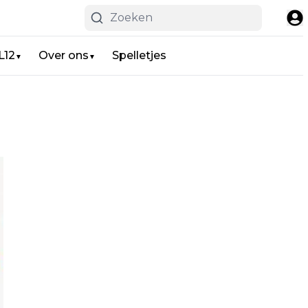
L12
Over ons
Spelletjes
▼
▼