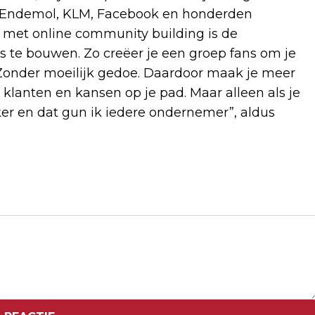
s Endemol, KLM, Facebook en honderden
met online community building is de
s te bouwen. Zo creëer je een groep fans om je
Zonder moeilijk gedoe. Daardoor maak je meer
klanten en kansen op je pad. Maar alleen als je
er en dat gun ik iedere ondernemer”, aldus
Volgend artikel
AEX HOUDT WINST VAST, AKZONOBEL
VERLIEST NA WINSTWAARSCHUWING