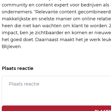
community en content expert voor bedrijven al
ondernemers. “Relevante content gecombineerd 
makkelijkste en snelste manier om online relatie
heen die niet kan wachten om klant te worden. 
impact, ben je zichtbaarder en komen er nieuwe 
het goed doet. Daarnaast maakt het je werk leuk
Blijleven.
Vorig artikel
Plaats reactie
IN THE SPOTLIGHT: ROOS BOER
ONTWIKKELDE EEN METHODE OM 'GOED'
TE SCHEIDEN: DE KERNAANPAK