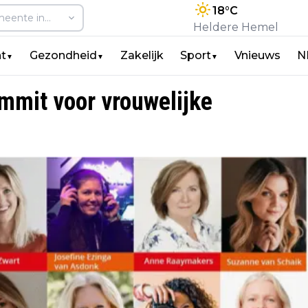
18
°C
Heldere Hemel
t
Gezondheid
Zakelijk
Sport
Vnieuws
N
▼
▼
▼
mmit voor vrouwelijke