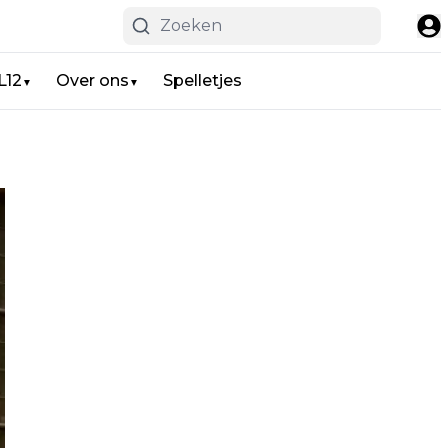
L12
Over ons
Spelletjes
▼
▼