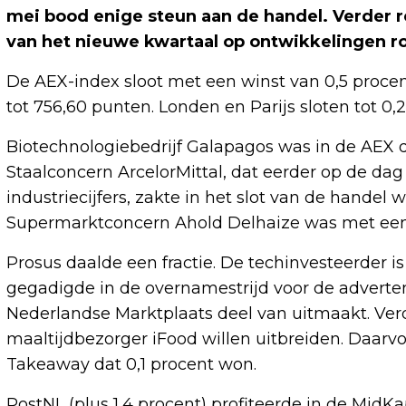
mei bood enige steun aan de handel. Verder 
van het nieuwe kwartaal op ontwikkelingen 
De AEX-index sloot met een winst van 0,5 proce
tot 756,60 punten. Londen en Parijs sloten tot 0,2
Biotechnologiebedrijf Galapagos was in de AEX de
Staalconcern ArcelorMittal, dat eerder op de da
industriecijfers, zakte in het slot van de handel 
Supermarktconcern Ahold Delhaize was met een 
Prosus daalde een fractie. De techinvesteerder 
gegadigde in de overnamestrijd voor de adverte
Nederlandse Marktplaats deel van uitmaakt. Verd
maaltijdbezorger iFood willen uitbreiden. Daar
Takeaway dat 0,1 procent won.
PostNL (plus 1,4 procent) profiteerde in de MidK