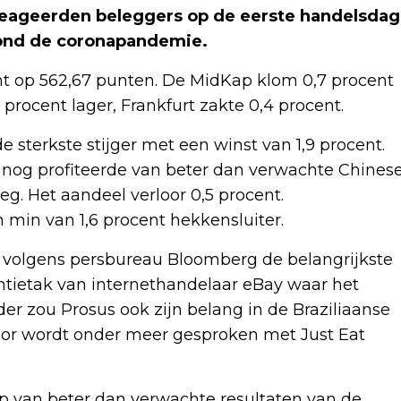
reageerden beleggers op de eerste handelsdag
rond de coronapandemie.
nt op 562,67 punten. De MidKap klom 0,7 procent
 procent lager, Frankfurt zakte 0,4 procent.
 sterkste stijger met een winst van 1,9 procent.
g nog profiteerde van beter dan verwachte Chines
weg. Het aandeel verloor 0,5 procent.
min van 1,6 procent hekkensluiter.
is volgens persbureau Bloomberg de belangrijkste
ntietak van internethandelaar eBay waar het
er zou Prosus ook zijn belang in de Braziliaanse
voor wordt onder meer gesproken met Just Eat
ap van beter dan verwachte resultaten van de