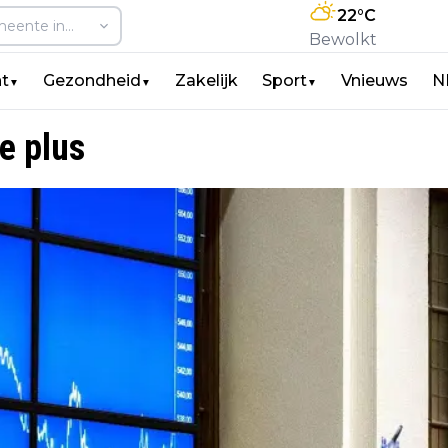
22
°C
Bewolkt
t
Gezondheid
Zakelijk
Sport
Vnieuws
N
▼
▼
▼
e plus