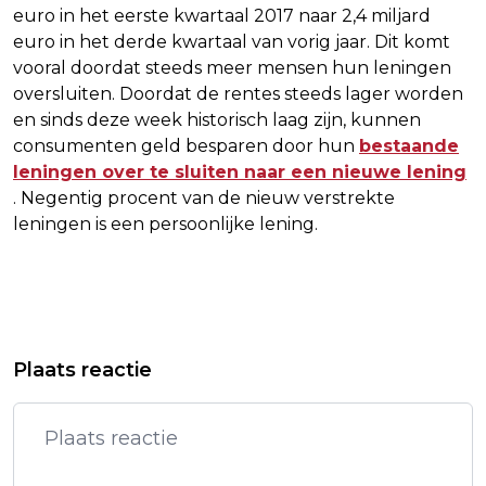
euro in het eerste kwartaal 2017 naar 2,4 miljard
euro in het derde kwartaal van vorig jaar. Dit komt
vooral doordat steeds meer mensen hun leningen
oversluiten. Doordat de rentes steeds lager worden
en sinds deze week historisch laag zijn, kunnen
consumenten geld besparen door hun
bestaande
leningen over te sluiten naar een nieuwe lening
. Negentig procent van de nieuw verstrekte
leningen is een persoonlijke lening.
Vorig artikel
Volgend artikel
'BANKEN MOETEN HUISEIGENAREN
AEX-INDEX SLUIT DAG MET KLEINE
Plaats reactie
MET BETALINGSPROBLEMEN HELPEN'
PLUS