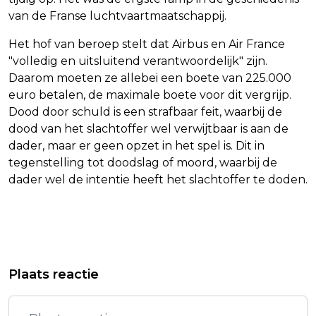
van de Franse luchtvaartmaatschappij.
Het hof van beroep stelt dat Airbus en Air France
"volledig en uitsluitend verantwoordelijk" zijn.
Daarom moeten ze allebei een boete van 225.000
euro betalen, de maximale boete voor dit vergrijp.
Dood door schuld is een strafbaar feit, waarbij de
dood van het slachtoffer wel verwijtbaar is aan de
dader, maar er geen opzet in het spel is. Dit in
tegenstelling tot doodslag of moord, waarbij de
dader wel de intentie heeft het slachtoffer te doden.
Vorig artikel
Volgend artikel
OM: NOG NIETS DUIDELIJK OVER
ADVIES: BESCHERM GEZONDHEID
Plaats reactie
HOGER BEROEP TEGEN WESKI
BURGERS BETER TEGEN