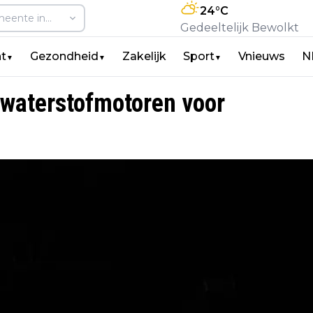
24
°C
Gedeeltelijk Bewolkt
t
Gezondheid
Zakelijk
Sport
Vnieuws
N
▼
▼
▼
n waterstofmotoren voor