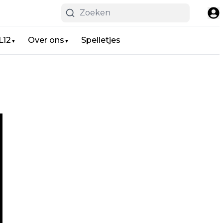
L12
Over ons
Spelletjes
▼
▼