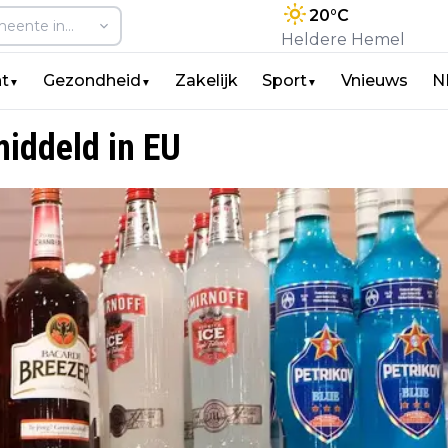
20
°C
Heldere Hemel
t
Gezondheid
Zakelijk
Sport
Vnieuws
N
▼
▼
▼
middeld in EU