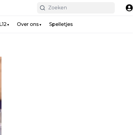
L12
Over ons
Spelletjes
▼
▼