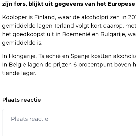
zijn fors, blijkt uit gegevens van het Europese
Koploper is Finland, waar de alcoholprijzen in 
gemiddelde lagen. Ierland volgt kort daarop, me
het goedkoopst uit in Roemenië en Bulgarije, wa
gemiddelde is.
In Hongarije, Tsjechië en Spanje kostten alcohol
In België lagen de prijzen 6 procentpunt boven 
tiende lager.
Vorig artikel
Plaats reactie
ARTS-ASSISTENT NEUROLOGIE TREKT
AAN DE BEL: SCHADELIJKE GEVOLGEN
LACHGAS ONDERKEND