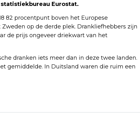
 statistiekbureau Eurostat.
2018 82 procentpunt boven het Europese
t Zweden op de derde plek. Drankliefhebbers zijn
ar de prijs ongeveer driekwart van het
ische dranken iets meer dan in deze twee landen.
het gemiddelde. In Duitsland waren die ruim een
Volgend artikel
ATLETE SEMENYA GAAT OOK
VOETBALLEN