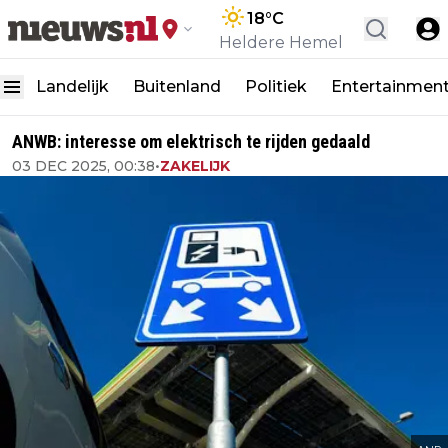
18
°C
Heldere Hemel
Landelijk
Buitenland
Politiek
Entertainmen
ANWB: interesse om elektrisch te rijden gedaald
03 DEC 2025, 00:38
•
ZAKELIJK