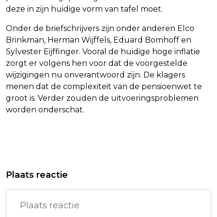
deze in zijn huidige vorm van tafel moet.
Onder de briefschrijvers zijn onder anderen Elco
Brinkman, Herman Wijffels, Eduard Bomhoff en
Sylvester Eijffinger. Vooral de huidige hoge inflatie
zorgt er volgens hen voor dat de voorgestelde
wijzigingen nu onverantwoord zijn. De klagers
menen dat de complexiteit van de pensioenwet te
groot is. Verder zouden de uitvoeringsproblemen
worden onderschat.
Vorig artikel
Volgend artikel
UWV: LAATSTE STAP-SUBSIDIE VOOR
TV-PROGRAMMA KOFFIETIJD STOPT
Plaats reactie
DIT JAAR BINNEN ENKELE UREN OP
NA MEI VOLGEND JAAR