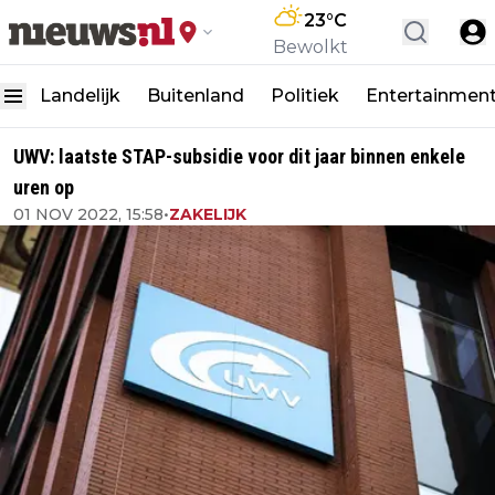
23
°C
Bewolkt
Landelijk
Buitenland
Politiek
Entertainmen
UWV: laatste STAP-subsidie voor dit jaar binnen enkele
uren op
01 NOV 2022, 15:58
•
ZAKELIJK