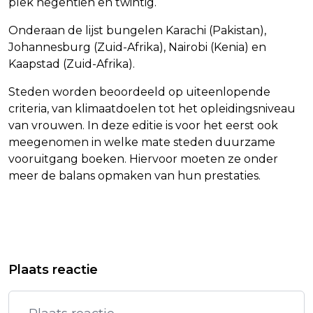
plek negentien en twintig.
Onderaan de lijst bungelen Karachi (Pakistan),
Johannesburg (Zuid-Afrika), Nairobi (Kenia) en
Kaapstad (Zuid-Afrika).
Steden worden beoordeeld op uiteenlopende
criteria, van klimaatdoelen tot het opleidingsniveau
van vrouwen. In deze editie is voor het eerst ook
meegenomen in welke mate steden duurzame
vooruitgang boeken. Hiervoor moeten ze onder
meer de balans opmaken van hun prestaties.
Vorig artikel
Volgend artikel
OPPOSITIE VALT NIEUWE
RLI: RUIMTEGEBRUIK MOET
Plaats reactie
COALITIEPARTIJEN AAN OP
TIJDELIJKER DOOR
ZORGBEZUINIGINGEN