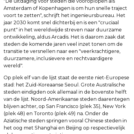
"De uitdaging voor steden die vooroplopen als
Amsterdam of Kopenhagen is om hun snelle traject
voort te zetten", schrijft het ingenieursbureau. Het
jaar 2030 komt snel dichterbij en is een "cruciaal
punt" in het wereldwijde streven naar duurzame
ontwikkeling, aldus Arcadis. Het is daarom zaak dat
steden de komende jaren veel inzet tonen om de
transitie te versnellen naar een "veerkrachtigere,
duurzamere, inclusievere en rechtvaardigere
wereld".
Op plek elf van de lijst staat de eerste niet-Europese
stad: het Zuid-Koreaanse Seoul. Grote Australische
steden eindigden ook allemaal in de bovenste helft
van de lijst. Noord-Amerikaanse steden daarentegen
blijven achter, op San Francisco (plek 35), New York
(plek 48) en Toronto (plek 49) na. Onder de
Aziatische steden springen vooral Chinese steden in
het oog met Shanghai en Beijing op respectievelijk