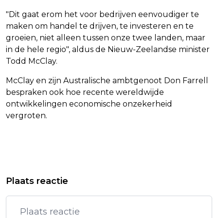
"Dit gaat erom het voor bedrijven eenvoudiger te
maken om handel te drijven, te investeren en te
groeien, niet alleen tussen onze twee landen, maar
in de hele regio", aldus de Nieuw-Zeelandse minister
Todd McClay.
McClay en zijn Australische ambtgenoot Don Farrell
bespraken ook hoe recente wereldwijde
ontwikkelingen economische onzekerheid
vergroten.
Vorig artikel
Volgend artikel
ONSTUIMIG WEER TIJDENS
MOTORCOUREUR BEZZECCHI WINT
Plaats reactie
FESTIVITEITEN IN LUXEMBURG
SPRINTRACE GP INDONESIË